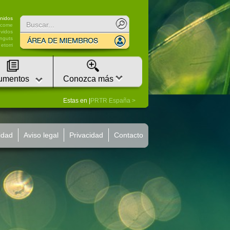
nidos
lcome
vidos
nguts
etorri
umentos
Conozca más
Estas en |
PRTR España
idad
Aviso legal
Privacidad
Contacto