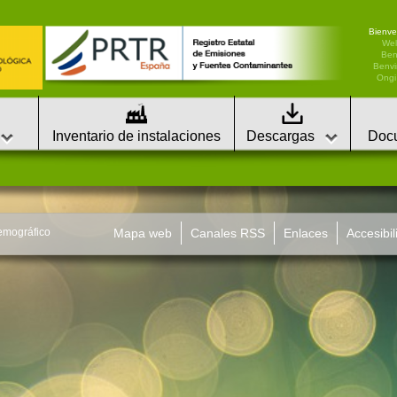
Bienve
We
Ben
Benvi
Ongi 
Inventario de instalaciones
Descargas
Doc
Demográfico
Mapa web
Canales RSS
Enlaces
Accesibil