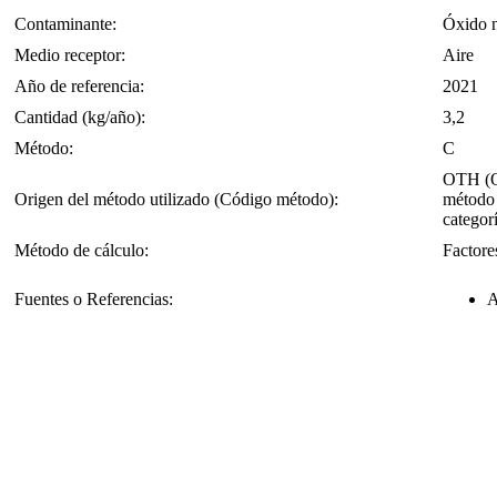
Contaminante:
Óxido n
Medio receptor:
Aire
Año de referencia:
2021
Cantidad (kg/año):
3,2
Método:
C
OTH (OT
Origen del método utilizado (Código método):
método 
categorí
Método de cálculo:
Factore
Fuentes o Referencias:
A