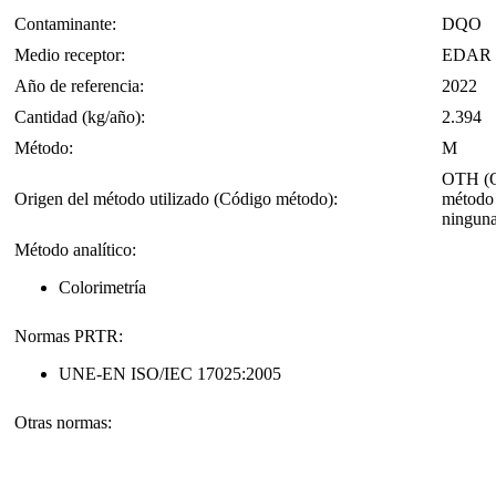
Contaminante:
DQO
Medio receptor:
EDAR de
Año de referencia:
2022
Cantidad (kg/año):
2.394
Método:
M
OTH (OT
Origen del método utilizado (Código método):
método 
ninguna
Método analítico:
Colorimetría
Normas PRTR:
UNE-EN ISO/IEC 17025:2005
Otras normas: