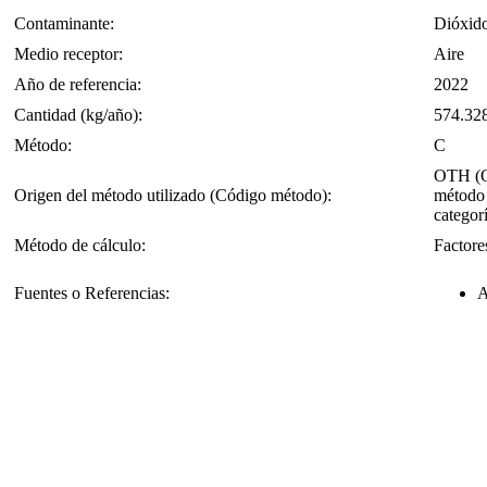
Contaminante:
Dióxid
Medio receptor:
Aire
Año de referencia:
2022
Cantidad (kg/año):
574.32
Método:
C
OTH (OT
Origen del método utilizado (Código método):
método 
categorí
Método de cálculo:
Factore
Fuentes o Referencias:
A