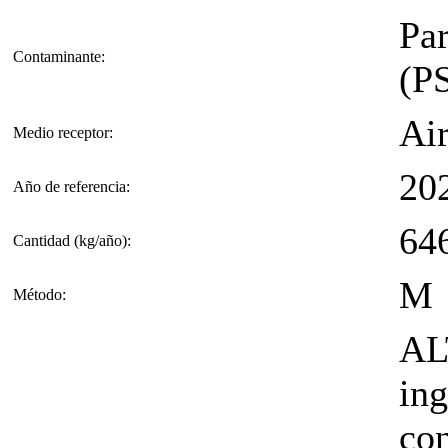
Par
Contaminante:
(P
Ai
Medio receptor:
20
Año de referencia:
64
Cantidad (kg/año):
M
Método:
AL
ing
co