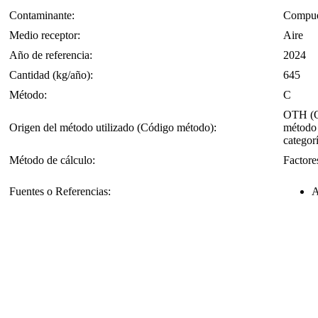
Contaminante:
Compues
Medio receptor:
Aire
Año de referencia:
2024
Cantidad (kg/año):
645
Método:
C
OTH (OT
Origen del método utilizado (Código método):
método 
categorí
Método de cálculo:
Factore
Fuentes o Referencias:
A