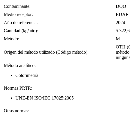
Contaminante:
DQO
Medio receptor:
EDAR de
Año de referencia:
2024
Cantidad (kg/año):
5.322,6
Método:
M
OTH (OT
Origen del método utilizado (Código método):
método 
ninguna
Método analítico:
Colorimetría
Normas PRTR:
UNE-EN ISO/IEC 17025:2005
Otras normas: