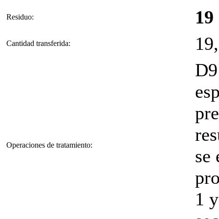
19
Residuo:
19
Cantidad transferida:
D9 
esp
pre
re
Operaciones de tratamiento:
se 
pr
1 y