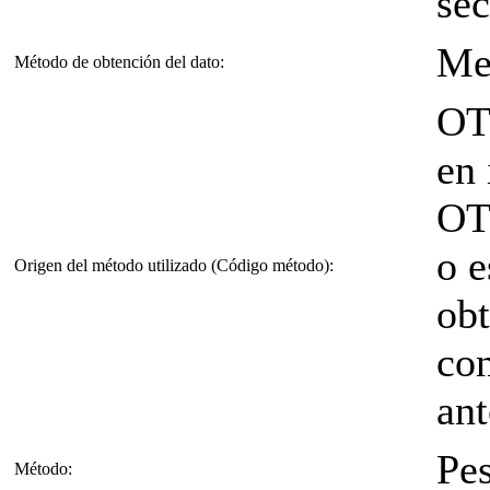
sec
Me
Método de obtención del dato:
OT
en 
OT
o e
Origen del método utilizado (Código método):
obt
con
ant
Pe
Método: