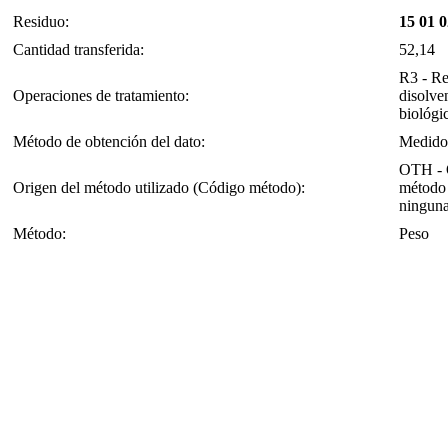
Residuo:
15 01 0
Cantidad transferida:
52,14
R3 - Re
Operaciones de tratamiento:
disolve
biológic
Método de obtención del dato:
Medido
OTH - O
Origen del método utilizado (Código método):
método 
ninguna
Método:
Peso