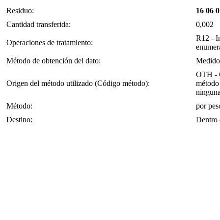
Residuo:
16 06 0
Cantidad transferida:
0,002
R12 - I
Operaciones de tratamiento:
enumera
Método de obtención del dato:
Medido
OTH - O
Origen del método utilizado (Código método):
método 
ninguna
Método:
por pes
Destino:
Dentro