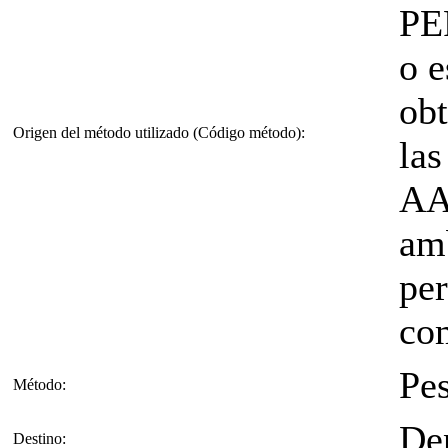
PE
o e
obt
Origen del método utilizado (Código método):
las
AAI
amb
per
co
Pe
Método:
De
Destino: