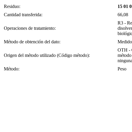
Residuo:
15 01 0
Cantidad transferida:
66,08
R3 - Re
Operaciones de tratamiento:
disolve
biológic
Método de obtención del dato:
Medido
OTH - O
Origen del método utilizado (Código método):
método 
ninguna
Método:
Peso