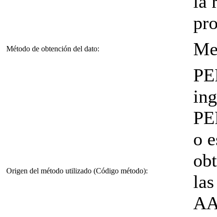
la 
pro
Me
Método de obtención del dato:
PE
ing
PE
o e
obt
Origen del método utilizado (Código método):
las
AAI