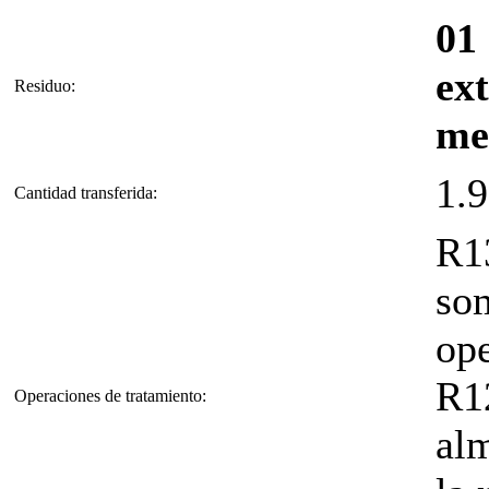
01 
ex
Residuo:
me
1.
Cantidad transferida:
R1
som
op
R12
Operaciones de tratamiento:
al