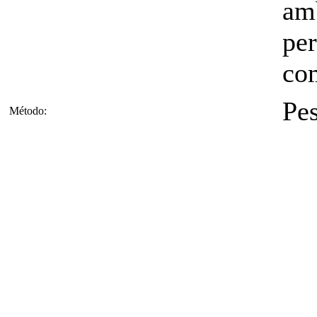
amb
per
co
Pe
Método: