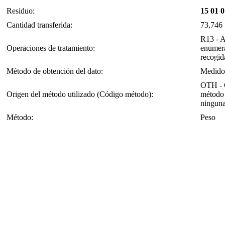
Residuo:
15 01 0
Cantidad transferida:
73,746
R13 - A
Operaciones de tratamiento:
enumera
recogid
Método de obtención del dato:
Medido
OTH - O
Origen del método utilizado (Código método):
método 
ninguna
Método:
Peso