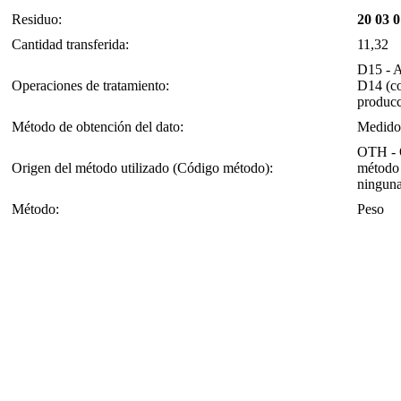
Residuo:
20 03 0
Cantidad transferida:
11,32
D15 - A
Operaciones de tratamiento:
D14 (co
producc
Método de obtención del dato:
Medido
OTH - O
Origen del método utilizado (Código método):
método 
ninguna
Método:
Peso