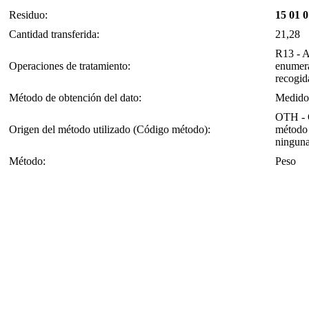
Residuo:
15 01 0
Cantidad transferida:
21,28
R13 - A
Operaciones de tratamiento:
enumera
recogid
Método de obtención del dato:
Medido
OTH - O
Origen del método utilizado (Código método):
método 
ninguna
Método:
Peso