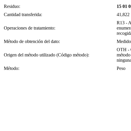
Residuo:
15 01 0
Cantidad transferida:
41,822
R13 - A
Operaciones de tratamiento:
enumera
recogid
Método de obtención del dato:
Medido
OTH - O
Origen del método utilizado (Código método):
método 
ninguna
Método:
Peso