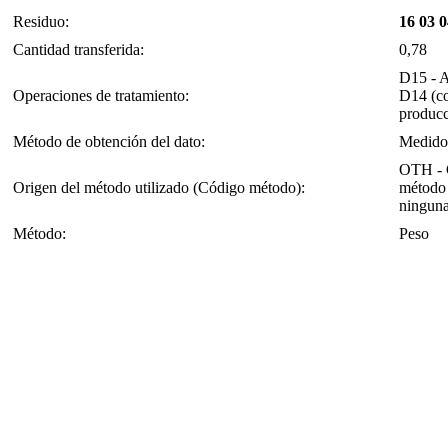
Residuo:
16 03 0
Cantidad transferida:
0,78
D15 - A
Operaciones de tratamiento:
D14 (co
producc
Método de obtención del dato:
Medido
OTH - O
Origen del método utilizado (Código método):
método 
ninguna
Método:
Peso