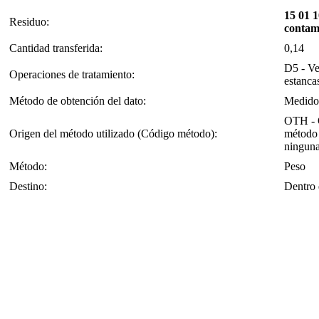
15 01 1
Residuo:
contam
Cantidad transferida:
0,14
D5 - Ve
Operaciones de tratamiento:
estancas
Método de obtención del dato:
Medido
OTH - O
Origen del método utilizado (Código método):
método 
ninguna
Método:
Peso
Destino:
Dentro