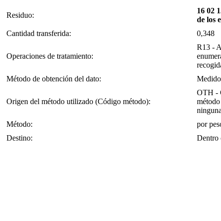
16 02 1
Residuo:
de los 
Cantidad transferida:
0,348
R13 - A
Operaciones de tratamiento:
enumera
recogid
Método de obtención del dato:
Medido
OTH - O
Origen del método utilizado (Código método):
método 
ninguna
Método:
por pes
Destino:
Dentro