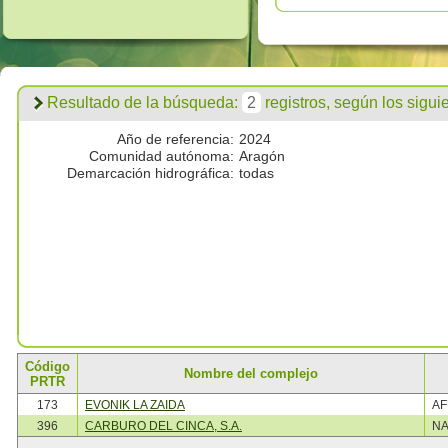
Resultado de la búsqueda:
2
registros, según los siguien
Año de referencia:
2024
Comunidad autónoma:
Aragón
Demarcación hidrográfica:
todas
Código
Nombre del complejo
PRTR
173
EVONIK LA ZAIDA
A
396
CARBURO DEL CINCA, S.A.
NA