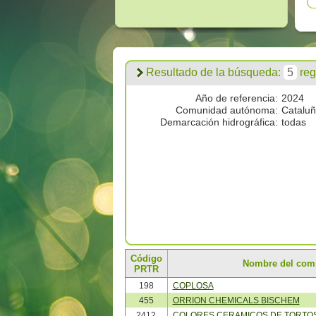
Resultado de la búsqueda:
5
regi
Año de referencia:
2024
Comunidad autónoma:
Catalu
Demarcación hidrográfica:
todas
Código
Nombre del com
PRTR
198
COPLOSA
455
ORRION CHEMICALS BISCHEM
2412
COLORES CERAMICOS DE TORTO