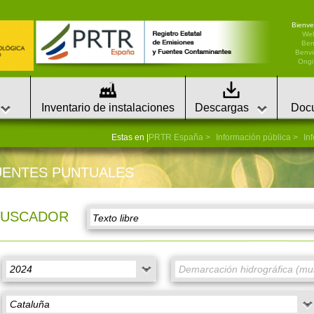
Bienve
We
Ben
Benvi
Ongi 
Inventario de instalaciones
Descargas
Doc
Estas en |
PRTR España
Información pública
In
UENTES PUNTUALES
BUSCADOR