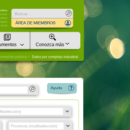
nidos
lcome
vidos
nguts
etorri
umentos
Conozca más
formación pública
Datos por complejo industrial