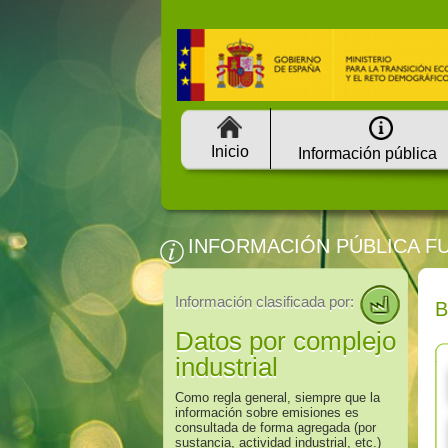
Inicio
Información pública
INFORMACIÓN PÚBLICA F
Información clasificada por:
Datos por complejo
industrial
Como regla general, siempre que la
información sobre emisiones es
consultada de forma agregada (por
sustancia, actividad industrial, etc.)