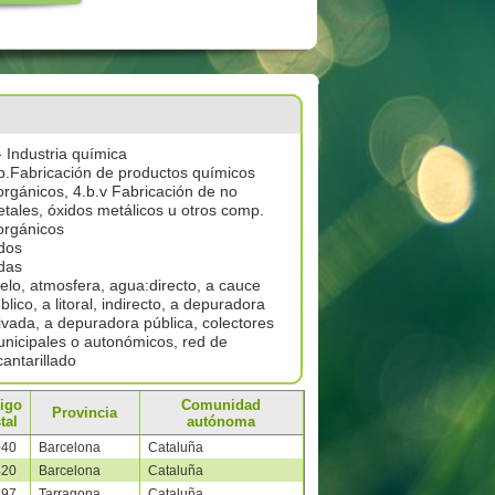
- Industria química
b.Fabricación de productos químicos
orgánicos, 4.b.v Fabricación de no
tales, óxidos metálicos u otros comp.
orgánicos
dos
das
elo, atmosfera, agua:directo, a cauce
blico, a litoral, indirecto, a depuradora
ivada, a depuradora pública, colectores
nicipales o autonómicos, red de
cantarillado
igo
Comunidad
Provincia
tal
autónoma
040
Barcelona
Cataluña
420
Barcelona
Cataluña
897
Tarragona
Cataluña