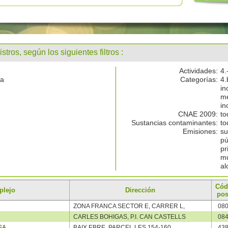
stros, según los siguientes filtros :
Actividades:
4.
ña
Categorías:
4.
in
me
in
CNAE 2009:
to
Sustancias contaminantes:
to
Emisiones:
su
pú
pr
mu
al
Cód
plejo
Dirección
pos
ZONA FRANCA SECTOR E, CARRER L,
08
CARLES BOHIGAS, P.I. CAN CASTELLS
08
SA
BAIX EBRE, PARCEL.LES 154-160
43