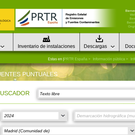
Bienve
We
Ben
Benvi
Ongi 
Inventario de instalaciones
Descargas
Doc
Estas en |
PRTR España
Información pública
In
UENTES PUNTUALES
BUSCADOR