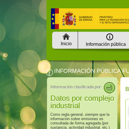
Inicio
Información pública
INFORMACIÓN PÚBLICA F
Información clasificada por:
Datos por complejo
industrial
Como regla general, siempre que la
información sobre emisiones es
consultada de forma agregada (por
sustancia, actividad industrial, etc.)