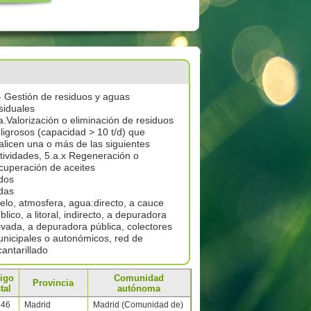
- Gestión de residuos y aguas
siduales
a.Valorización o eliminación de residuos
ligrosos (capacidad > 10 t/d) que
alicen una o más de las siguientes
tividades, 5.a.x Regeneración o
cuperación de aceites
dos
das
elo, atmosfera, agua:directo, a cauce
blico, a litoral, indirecto, a depuradora
ivada, a depuradora pública, colectores
nicipales o autonómicos, red de
cantarillado
igo
Comunidad
Provincia
tal
autónoma
946
Madrid
Madrid (Comunidad de)