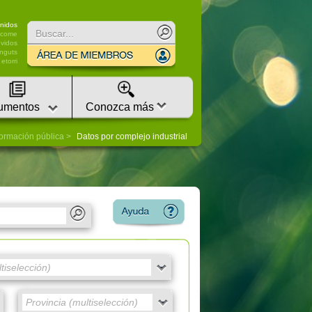
nidos
lcome
vidos
nguts
etorri
umentos
Conozca más
formación pública
Datos por complejo industrial