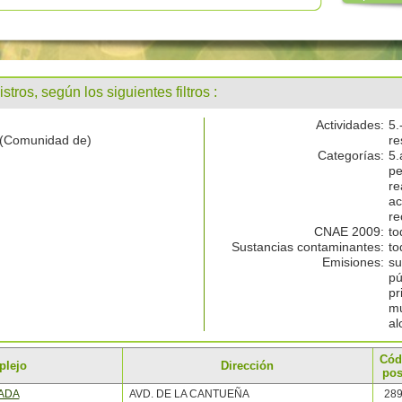
stros, según los siguientes filtros :
Actividades:
5.
 (Comunidad de)
re
Categorías:
5.
pe
re
ac
re
CNAE 2009:
to
Sustancias contaminantes:
to
Emisiones:
su
pú
pr
mu
al
Cód
plejo
Dirección
pos
ADA
AVD. DE LA CANTUEÑA
28