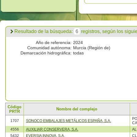
Resultado de la búsqueda:
6
registros, según los siguien
Año de referencia:
2024
Comunidad autónoma:
Murcia (Región de)
Demarcación hidrográfica:
todas
Código
Nombre del complejo
PRTR
PO
1707
SONOCO EMBALAJES METÁLICOS ESPAÑA, S.A.
CA
4556
AUXILIAR CONSERVERA, S.A.
AL
5432
EVERSIA INNOVA, S.A.
CL