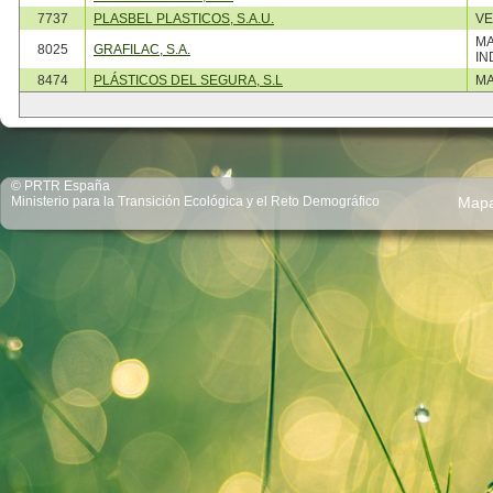
7737
PLASBEL PLASTICOS, S.A.U.
VE
MA
8025
GRAFILAC, S.A.
IN
8474
PLÁSTICOS DEL SEGURA, S.L
MA
© PRTR España
Ministerio para la Transición Ecológica y el Reto Demográfico
Map