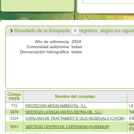
Resultado de la búsqueda:
9
registros, según los siguien
Año de referencia:
2024
Comunidad autónoma:
todas
Demarcación hidrográfica:
todas
Código
Nombre del complejo
PRTR
772
PROTECION MEDIO AMBENTAL, S.L.
L
1879
SERTEGO LA RIOJA (ANTES RETRA-OIL, S.L.)
TA
3114
CATALANA DE TRACTAMENT D´OLIS RESIDUALS (CATOR)
DE
NA
3557
SERTEGO CENTRO DE CARTAGENA (AUREMUR)
ES