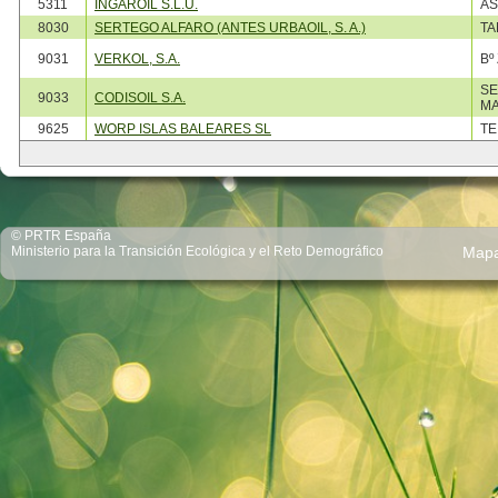
5311
INGAROIL S.L.U.
AS
8030
SERTEGO ALFARO (ANTES URBAOIL, S. A.)
TA
9031
VERKOL, S.A.
Bº
SE
9033
CODISOIL S.A.
MA
9625
WORP ISLAS BALEARES SL
TE
© PRTR España
Ministerio para la Transición Ecológica y el Reto Demográfico
Map