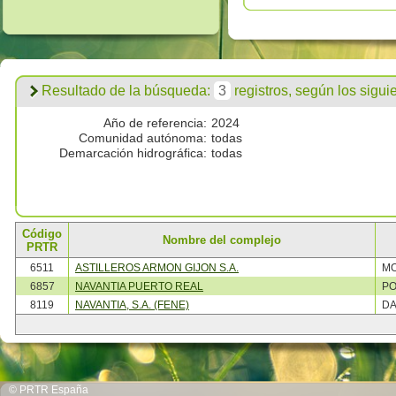
Resultado de la búsqueda:
3
registros, según los siguien
Año de referencia:
2024
Comunidad autónoma:
todas
Demarcación hidrográfica:
todas
Código
Nombre del complejo
PRTR
6511
ASTILLEROS ARMON GIJON S.A.
M
6857
NAVANTIA PUERTO REAL
PO
8119
NAVANTIA, S.A. (FENE)
DA
© PRTR España