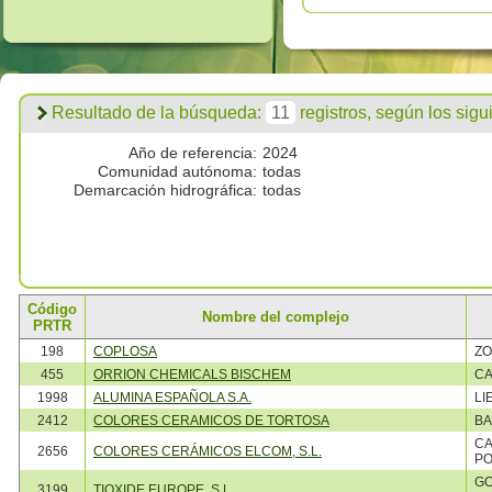
Resultado de la búsqueda:
11
registros, según los siguie
Año de referencia:
2024
Comunidad autónoma:
todas
Demarcación hidrográfica:
todas
Código
Nombre del complejo
PRTR
198
COPLOSA
ZO
455
ORRION CHEMICALS BISCHEM
CA
1998
ALUMINA ESPAÑOLA S.A.
LI
2412
COLORES CERAMICOS DE TORTOSA
BA
CA
2656
COLORES CERÁMICOS ELCOM, S.L.
PO
GO
3199
TIOXIDE EUROPE, S.L.