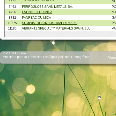
NU
3463
FERROGLOBE SPAIN METALS, SA.
PO
4756
EVONIK SILQUIMICA
MI
8732
PANREAC QUIMICA
G
10275
SUMINISTROS INDUSTRIALES MARTI
PA
11180
VIBRANTZ SPECIALTY MATERIALS SPAIN, SLU
VA
© PRTR España
Ministerio para la Transición Ecológica y el Reto Demográfico
Map