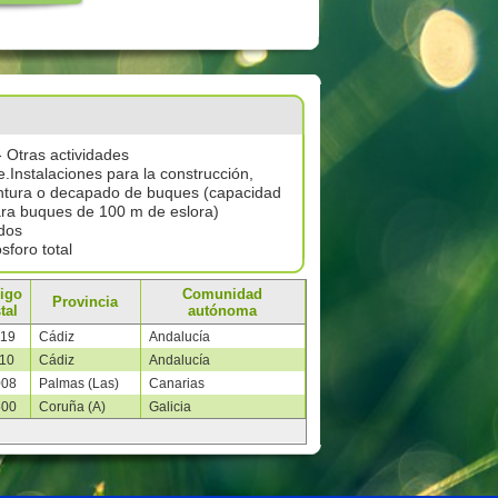
- Otras actividades
e.Instalaciones para la construcción,
ntura o decapado de buques (capacidad
ra buques de 100 m de eslora)
dos
sforo total
igo
Comunidad
Provincia
tal
autónoma
519
Cádiz
Andalucía
110
Cádiz
Andalucía
008
Palmas (Las)
Canarias
500
Coruña (A)
Galicia