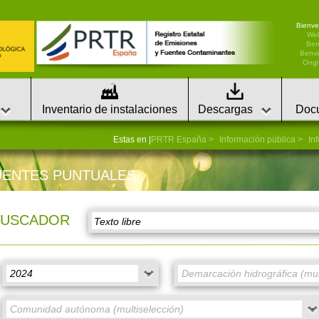
Bienve
We
Ben
Benvi
Ongi 
Inventario de instalaciones
Descargas
Doc
Estas en |
PRTR España
Información pública
In
UENTES PUNTUALES
BUSCADOR