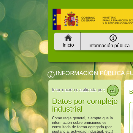
Inicio
Información pública
INFORMACIÓN PÚBLICA F
Información clasificada por:
Datos por complejo
industrial
Como regla general, siempre que la
información sobre emisiones es
consultada de forma agregada (por
sustancia, actividad industrial, etc.)