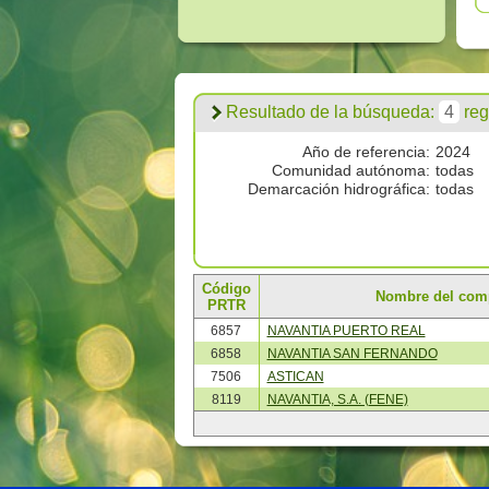
Resultado de la búsqueda:
4
regi
Año de referencia:
2024
Comunidad autónoma:
todas
Demarcación hidrográfica:
todas
Código
Nombre del com
PRTR
6857
NAVANTIA PUERTO REAL
6858
NAVANTIA SAN FERNANDO
7506
ASTICAN
8119
NAVANTIA, S.A. (FENE)