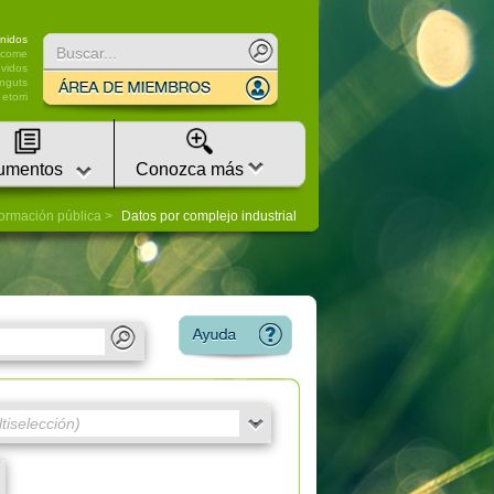
nidos
lcome
vidos
nguts
etorri
umentos
Conozca más
formación pública
Datos por complejo industrial