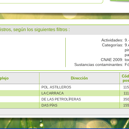
stros, según los siguientes filtros :
Actividades:
9.
Categorías:
9.
pi
pa
CNAE 2009:
to
Sustancias contaminantes:
Fó
Cód
plejo
Dirección
pos
POL. ASTILLEROS
11
LA CARRACA
11
DE LAS PETROLÍFERAS
35
DAS PÍAS
15