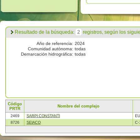
Resultado de la búsqueda:
2
registros, según los siguien
Año de referencia:
2024
Comunidad autónoma:
todas
Demarcación hidrográfica:
todas
Código
Nombre del complejo
PRTR
2469
SARPI CONSTANTI
EU
8726
SEIACO
C-