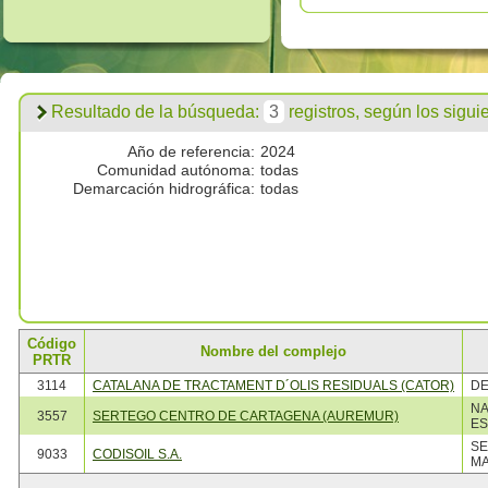
Resultado de la búsqueda:
3
registros, según los siguien
Año de referencia:
2024
Comunidad autónoma:
todas
Demarcación hidrográfica:
todas
Código
Nombre del complejo
PRTR
3114
CATALANA DE TRACTAMENT D´OLIS RESIDUALS (CATOR)
DE
NA
3557
SERTEGO CENTRO DE CARTAGENA (AUREMUR)
ES
SE
9033
CODISOIL S.A.
MA