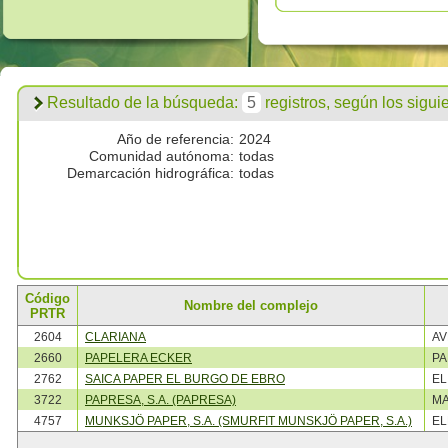
Resultado de la búsqueda:
5
registros, según los siguien
Año de referencia:
2024
Comunidad autónoma:
todas
Demarcación hidrográfica:
todas
Código
Nombre del complejo
PRTR
2604
CLARIANA
AV
2660
PAPELERA ECKER
PA
2762
SAICA PAPER EL BURGO DE EBRO
EL
3722
PAPRESA, S.A. (PAPRESA)
MA
4757
MUNKSJÖ PAPER, S.A. (SMURFIT MUNSKJÖ PAPER, S.A.)
EL