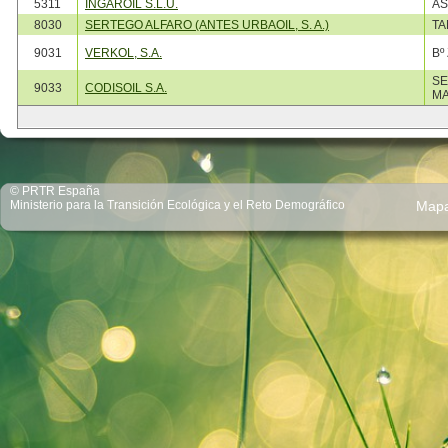
5311
INGAROIL S.L.U.
AS
8030
SERTEGO ALFARO (ANTES URBAOIL, S. A.)
TA
9031
VERKOL, S.A.
Bº
SE
9033
CODISOIL S.A.
MA
© PRTR España
Ministerio para la Transición Ecológica y el Reto Demográfico
Map