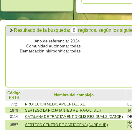
Resultado de la búsqueda:
8
registros, según los siguien
Año de referencia:
2024
Comunidad autónoma:
todas
Demarcación hidrográfica:
todas
Código
Nombre del complejo
PRTR
772
PROTECION MEDIO AMBENTAL, S.L.
L
1879
SERTEGO LA RIOJA (ANTES RETRA-OIL, S.L.)
TA
3114
CATALANA DE TRACTAMENT D´OLIS RESIDUALS (CATOR)
DE
NA
3557
SERTEGO CENTRO DE CARTAGENA (AUREMUR)
ES