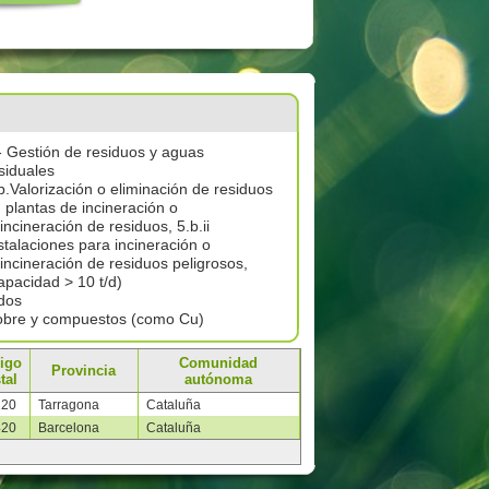
- Gestión de residuos y aguas
siduales
b.Valorización o eliminación de residuos
 plantas de incineración o
incineración de residuos, 5.b.ii
stalaciones para incineración o
incineración de residuos peligrosos,
apacidad > 10 t/d)
dos
bre y compuestos (como Cu)
igo
Comunidad
Provincia
tal
autónoma
120
Tarragona
Cataluña
420
Barcelona
Cataluña