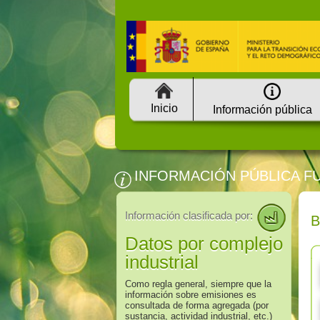
Inicio
Información pública
INFORMACIÓN PÚBLICA F
Información clasificada por:
Datos por complejo
industrial
Como regla general, siempre que la
información sobre emisiones es
consultada de forma agregada (por
sustancia, actividad industrial, etc.)