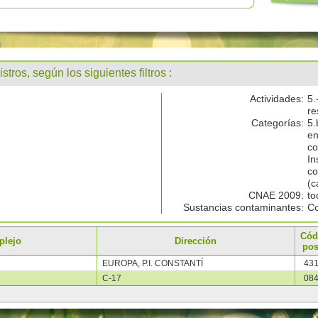
stros, según los siguientes filtros :
Actividades:
5.
re
Categorías:
5.
en
co
In
co
(c
CNAE 2009:
to
Sustancias contaminantes:
Co
Cód
plejo
Dirección
pos
EUROPA, P.I. CONSTANTÍ
43
C-17
08