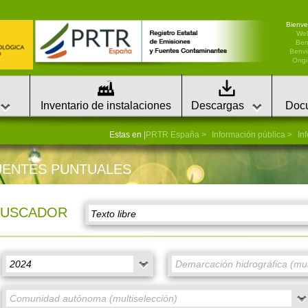
Bienve
We
Ben
Benvi
Ongi 
Inventario de instalaciones
Descargas
Doc
Estas en |
PRTR España
Información pública
In
UENTES PUNTUALES
BUSCADOR