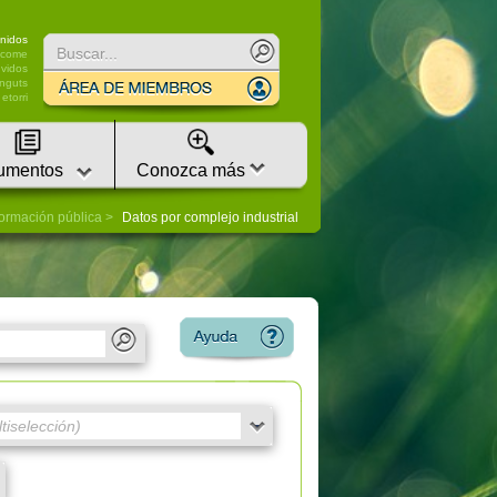
nidos
lcome
vidos
nguts
etorri
umentos
Conozca más
formación pública
Datos por complejo industrial