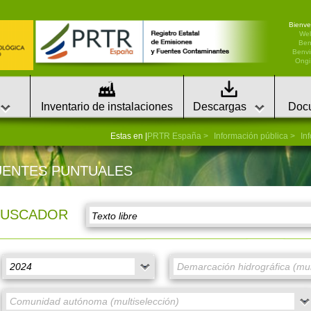
Bienve
We
Ben
Benvi
Ongi 
Inventario de instalaciones
Descargas
Doc
Estas en |
PRTR España
Información pública
In
UENTES PUNTUALES
BUSCADOR