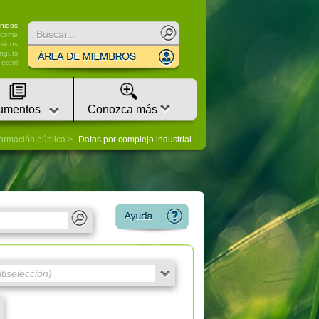
nidos
lcome
vidos
nguts
etorri
umentos
Conozca más
formación pública
Datos por complejo industrial