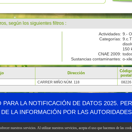
ros, según los siguientes filtros :
Actividades:
9.- O
Categorías:
9.c.T
diso
150 k
CNAE 2009:
todo
Sustancias contaminantes:
o-xil
Códig
jo
Dirección
postal
CARRER MIÑO NÚM. 118
08226
Demográfico
Mapa web
Canales RSS
Enlaces
Accesibil
O PARA LA NOTIFICACIÓN DE DATOS 2025. PE
 DE LA INFORMACIÓN POR LAS AUTORIDADE
frecer nuestros servicios. Al utilizar nuestros servicios, acepta el uso que hacemos de las cook