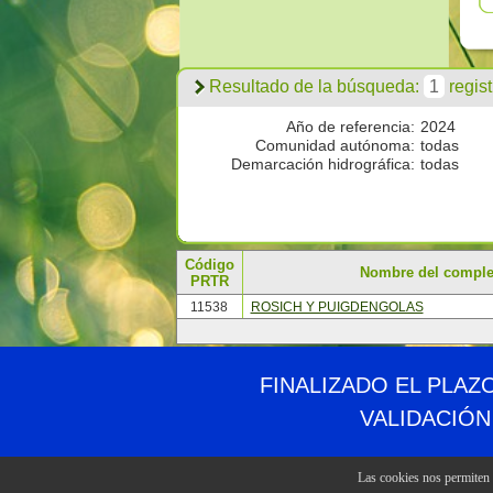
Resultado de la búsqueda:
1
regist
Año de referencia:
2024
Comunidad autónoma:
todas
Demarcación hidrográfica:
todas
Código
Nombre del comple
PRTR
11538
ROSICH Y PUIGDENGOLAS
© PRTR España
Ministerio para la Transición Ecológica y el Reto 
FINALIZADO EL PLAZ
VALIDACIÓN
Las cookies nos permiten o