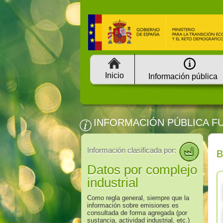
Inicio
Información pública
INFORMACIÓN PÚBLICA F
Información clasificada por:
Datos por complejo
industrial
Como regla general, siempre que la
información sobre emisiones es
consultada de forma agregada (por
sustancia, actividad industrial, etc.)