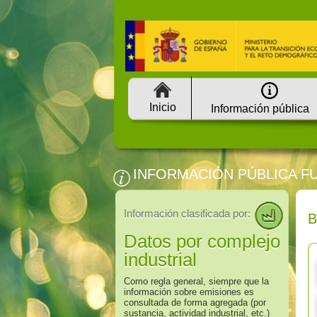
Inicio
Información pública
INFORMACIÓN PÚBLICA F
Información clasificada por:
Datos por complejo
industrial
Como regla general, siempre que la
información sobre emisiones es
consultada de forma agregada (por
sustancia, actividad industrial, etc.)