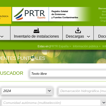
Bienve
We
Ben
Benvi
Ongi 
Inventario de instalaciones
Descargas
Doc
Estas en |
PRTR España
Información pública
In
UENTES PUNTUALES
BUSCADOR