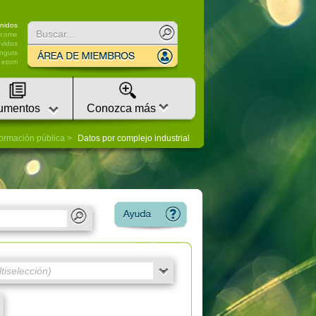
nidos
lcome
vidos
nguts
etorri
umentos
Conozca más
formación pública
Datos por complejo industrial