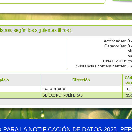
stros, según los siguientes filtros :
Actividades:
9.
Categorías:
9.
pi
pa
CNAE 2009:
to
Sustancias contaminantes:
Pl
Cód
plejo
Dirección
pos
LA CARRACA
11
DE LAS PETROLÍFERAS
35
Demográfico
Mapa web
Canales RSS
Enlaces
Accesibil
O PARA LA NOTIFICACIÓN DE DATOS 2025. PE