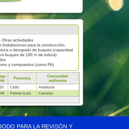
- Otras actividades
e.Instalaciones para la construcción,
ntura o decapado de buques (capacidad
ra buques de 100 m de eslora)
dos
omo y compuestos (como Pb)
igo
Comunidad
Provincia
tal
autónoma
110
Cádiz
Andalucía
008
Palmas (Las)
Canarias
idad
Aviso legal
Privacidad
Contacto
RIODO PARA LA REVISÓN Y