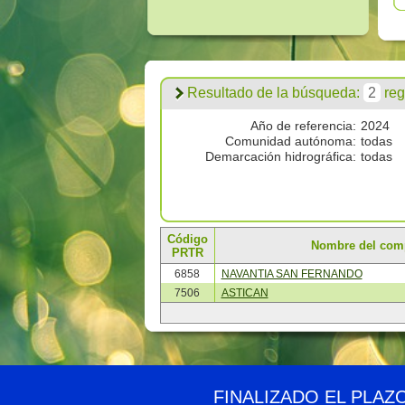
Resultado de la búsqueda:
2
regi
Año de referencia:
2024
Comunidad autónoma:
todas
Demarcación hidrográfica:
todas
Código
Nombre del com
PRTR
6858
NAVANTIA SAN FERNANDO
7506
ASTICAN
© PRTR España
Ministerio para la Transición Ecológica y el Reto 
FINALIZADO EL PLAZ