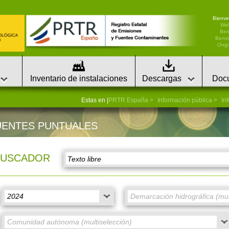
Bienve
We
Ben
Benvi
Ongi 
Inventario de instalaciones
Descargas
Doc
Estas en |
PRTR España
Información pública
In
UENTES PUNTUALES
BUSCADOR