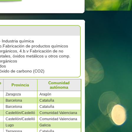
- Industria química
b.Fabricación de productos químicos
orgánicos, 4.b.v Fabricación de no
tales, óxidos metálicos u otros comp.
orgánicos
dos
óxido de carbono (CO2)
o
Comunidad
Provincia
autónoma
Zaragoza
Aragón
Barcelona
Cataluña
Barcelona
Cataluña
Castellón/Castelló
Comunidad Valenciana
Castellón/Castelló
Comunidad Valenciana
Lugo
Galicia
Tarragona
Cataluña