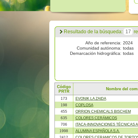
Resultado de la búsqueda:
17
re
Año de referencia:
2024
Comunidad autónoma:
todas
Demarcación hidrográfica:
todas
Código
Nombre del com
PRTR
173
EVONIK LA ZAIDA
198
COPLOSA
455
ORRION CHEMICALS BISCHEM
635
COLORES CERÁMICOS
706
ITACA-INNOVACIONES TÉCNICAS 
1998
ALUMINA ESPAÑOLA S.A.
2412
COLORES CERAMICOS DE TORTO