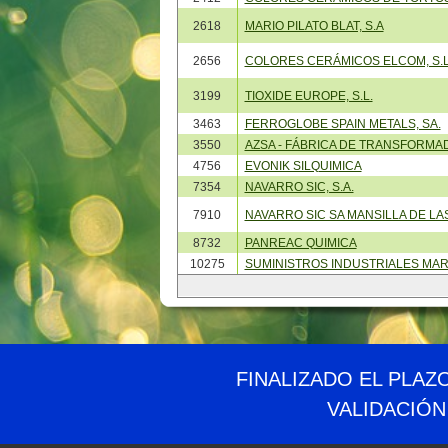
2618
MARIO PILATO BLAT, S.A
2656
COLORES CERÁMICOS ELCOM, S.L
3199
TIOXIDE EUROPE, S.L.
3463
FERROGLOBE SPAIN METALS, SA.
3550
AZSA - FÁBRICA DE TRANSFORMA
4756
EVONIK SILQUIMICA
7354
NAVARRO SIC, S.A.
7910
NAVARRO SIC SA MANSILLA DE LA
8732
PANREAC QUIMICA
10275
SUMINISTROS INDUSTRIALES MAR
© PRTR España
Ministerio para la Transición Ecológica y el Reto 
FINALIZADO EL PLAZ
VALIDACIÓN