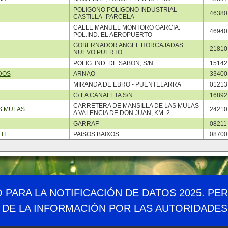
POLIGONO POLIGONO INDUSTRIAL
46380
CASTILLA- PARCELA
CALLE MANUEL MONTORO GARCIA.
.
46940
POL.IND. EL AEROPUERTO
GOBERNADOR ANGEL HORCAJADAS.
21810
NUEVO PUERTO
POLIG. IND. DE SABON, S/N
15142
DOS
ARNAO
33400
MIRANDA DE EBRO - PUENTELARRA
01213
C/ LA CANALETA S/N
16892
CARRETERA DE MANSILLA DE LAS MULAS
S MULAS
24210
A VALENCIA DE DON JUAN, KM. 2
GARRAF
08211
TI
PAISOS BAIXOS
08700
Demográfico
Mapa web
Canales RSS
Enlaces
Accesibil
O PARA LA NOTIFICACIÓN DE DATOS 2025. PE
 DE LA INFORMACIÓN POR LAS AUTORIDADE