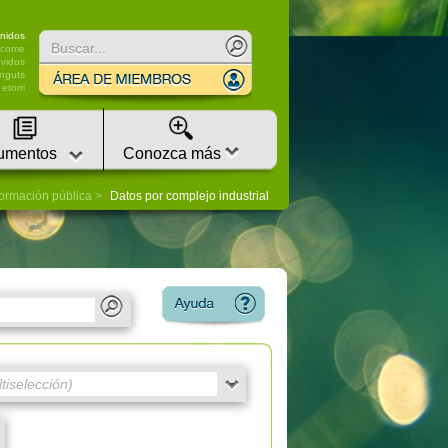
nidos
lcome
vidos
nguts
etorri
umentos
Conozca más
formación pública
Datos por complejo industrial