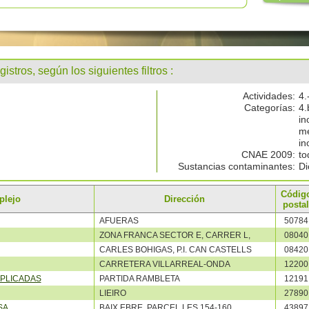
gistros, según los siguientes filtros :
Actividades:
4.
Categorías:
4.
in
me
in
CNAE 2009:
to
Sustancias contaminantes:
Di
Códig
plejo
Dirección
postal
AFUERAS
50784
ZONA FRANCA SECTOR E, CARRER L,
08040
CARLES BOHIGAS, P.I. CAN CASTELLS
08420
CARRETERA VILLARREAL-ONDA
12200
APLICADAS
PARTIDA RAMBLETA
12191
LIEIRO
27890
SA
BAIX EBRE, PARCEL.LES 154-160
43897