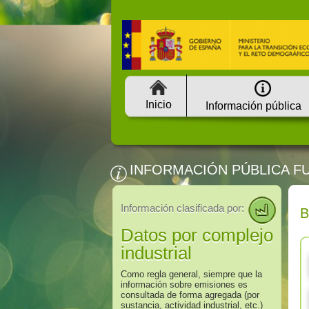
Inicio
Información pública
INFORMACIÓN PÚBLICA F
Información clasificada por:
Datos por complejo
industrial
Como regla general, siempre que la
información sobre emisiones es
consultada de forma agregada (por
sustancia, actividad industrial, etc.)