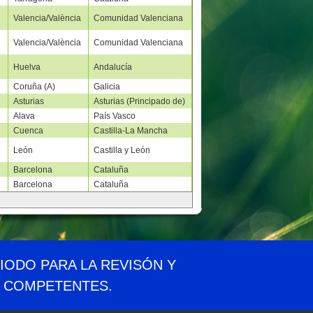
Valencia/València
Comunidad Valenciana
Valencia/València
Comunidad Valenciana
Huelva
Andalucía
Coruña (A)
Galicia
Asturias
Asturias (Principado de)
Alava
País Vasco
Cuenca
Castilla-La Mancha
León
Castilla y León
Barcelona
Cataluña
Barcelona
Cataluña
idad
Aviso legal
Privacidad
Contacto
RIODO PARA LA REVISÓN Y
S COMPETENTES.