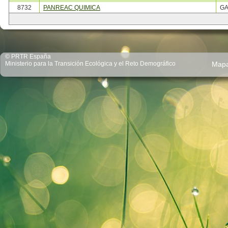
8732
PANREAC QUIMICA
G
© PRTR España
Ministerio para la Transición Ecológica y el Reto Demográfico
Map