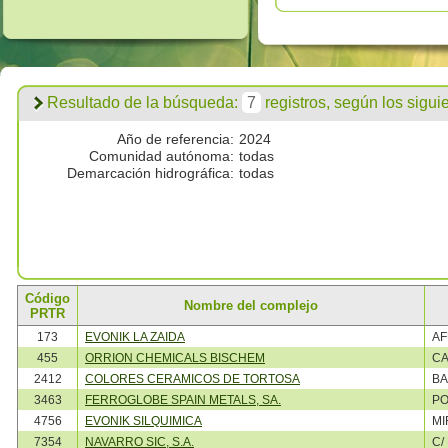
Resultado de la búsqueda:
7
registros, según los siguien
Año de referencia:
2024
Comunidad autónoma:
todas
Demarcación hidrográfica:
todas
Código
Nombre del complejo
PRTR
173
EVONIK LA ZAIDA
A
455
ORRION CHEMICALS BISCHEM
CA
2412
COLORES CERAMICOS DE TORTOSA
BA
3463
FERROGLOBE SPAIN METALS, SA.
PO
4756
EVONIK SILQUIMICA
MI
7354
NAVARRO SIC, S.A.
C/