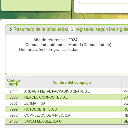
Resultado de la búsqueda:
6
registros, según los siguien
Año de referencia:
2024
Comunidad autónoma:
Madrid (Comunidad de)
Demarcación hidrográfica:
todas
Código
Nombre del complejo
PRTR
2444
ARDAGH METAL PACKAGING SPAIN, S.L.
M-
3380
HEXCEL COMPOSITES S.L.
B
6701
ZERMATT SA
BE
7999
ROTOCOBRHI,S.A.U
RO
8978
COMPLEJOS DE VINILO, S.A.
RI
9408
SAICA FLEXIBLE, S.A.U.
DE