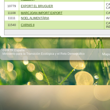
CA
10779
EXPORT EL BRUGUER
CA
11108
MARCJOAN IMPORT EXPORT
CA
11111
NOEL ALIMENTÀRIA
AV
CA
11540
CARNIS II
IN
© PRTR España
Ministerio para la Transición Ecológica y el Reto Demográfico
Map