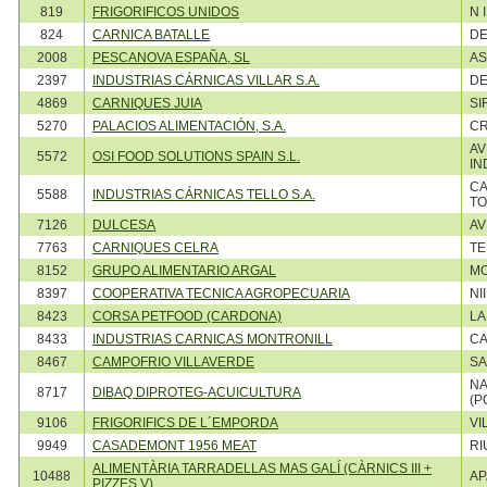
819
FRIGORIFICOS UNIDOS
N 
824
CARNICA BATALLE
DE
2008
PESCANOVA ESPAÑA, SL
AS
2397
INDUSTRIAS CÁRNICAS VILLAR S.A.
DE
4869
CARNIQUES JUIA
SI
5270
PALACIOS ALIMENTACIÓN, S.A.
CR
AV
5572
OSI FOOD SOLUTIONS SPAIN S.L.
IN
CA
5588
INDUSTRIAS CÁRNICAS TELLO S.A.
TO
7126
DULCESA
AV
7763
CARNIQUES CELRA
TE
8152
GRUPO ALIMENTARIO ARGAL
MO
8397
COOPERATIVA TECNICA AGROPECUARIA
NI
8423
CORSA PETFOOD (CARDONA)
LA
8433
INDUSTRIAS CARNICAS MONTRONILL
CA
8467
CAMPOFRIO VILLAVERDE
SA
NA
8717
DIBAQ DIPROTEG-ACUICULTURA
(P
9106
FRIGORIFICS DE L´EMPORDA
VI
9949
CASADEMONT 1956 MEAT
RI
ALIMENTÀRIA TARRADELLAS MAS GALÍ (CÀRNICS III +
10488
AP
PIZZES V)