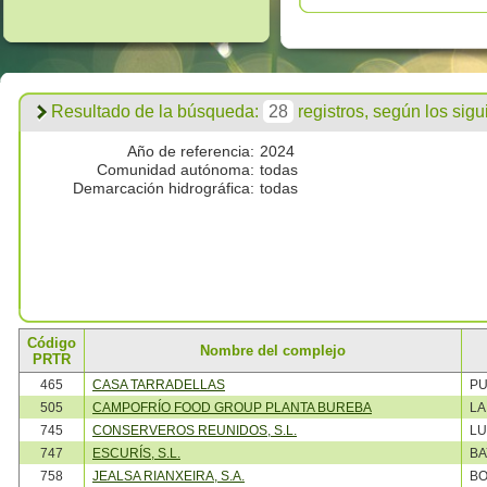
Resultado de la búsqueda:
28
registros, según los siguie
Año de referencia:
2024
Comunidad autónoma:
todas
Demarcación hidrográfica:
todas
Código
Nombre del complejo
PRTR
465
CASA TARRADELLAS
PU
505
CAMPOFRÍO FOOD GROUP PLANTA BUREBA
LA
745
CONSERVEROS REUNIDOS, S.L.
LU
747
ESCURÍS, S.L.
B
758
JEALSA RIANXEIRA, S.A.
BO