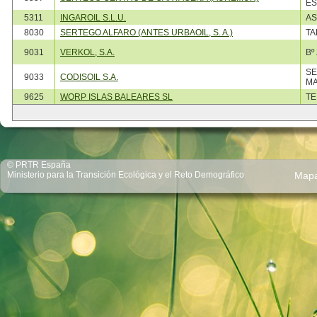
ES
5311
INGAROIL S.L.U.
AS
8030
SERTEGO ALFARO (ANTES URBAOIL, S. A.)
TA
9031
VERKOL, S.A.
Bº
SE
9033
CODISOIL S.A.
MA
9625
WORP ISLAS BALEARES SL
TE
© PRTR España
Ministerio para la Transición Ecológica y el Reto Demográfico
Map