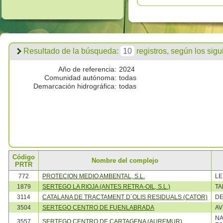
Resultado de la búsqueda:
10
registros, según los siguie
Año de referencia:
2024
Comunidad autónoma:
todas
Demarcación hidrográfica:
todas
Código
Nombre del complejo
PRTR
772
PROTECION MEDIO AMBENTAL, S.L.
L
1879
SERTEGO LA RIOJA (ANTES RETRA-OIL, S.L.)
TA
3114
CATALANA DE TRACTAMENT D´OLIS RESIDUALS (CATOR)
DE
3504
SERTEGO CENTRO DE FUENLABRADA
AV
NA
3557
SERTEGO CENTRO DE CARTAGENA (AUREMUR)