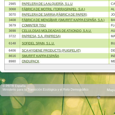
2985
PAPELERA DE LA ALQUERÍA, S.L.U
CA
3068
FÁBRICA DE MOTRIL (TORRASPAPEL, S.A.)
AL
3070
PAPELERA DE SARRIA (FÀBRICA DE PAPER)
JO
3408
FÁBRICA DE MENGÍBAR (SMURFIT KAPPA ESPAÑA, S.A.)
BA
3679
COMINTER TISU
FL
3698
CELULOSAS MOLDEADAS DE ATXONDO, S.A.U.
AU
3722
PAPRESA, S.A. (PAPRESA)
MA
6148
SOFIDEL SPAIN, S.L.U.
BU
6406
SCA HYGIENE PRODUCTS (PUIGPELAT)
DE
8616
SMURFIT KAPPA ESPAÑA
IN
8980
ONDUPACK
ME
© PRTR España
Ministerio para la Transición Ecológica y el Reto Demográfico
Map