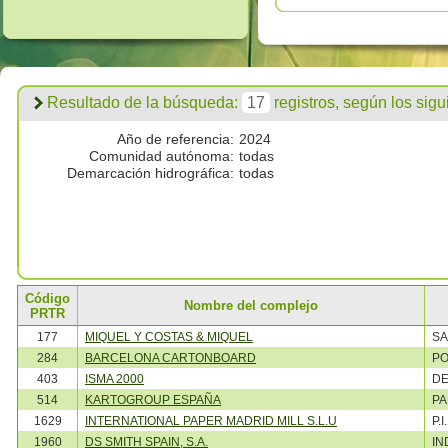
Resultado de la búsqueda:
17
registros, según los siguie
Año de referencia:
2024
Comunidad autónoma:
todas
Demarcación hidrográfica:
todas
Código
Nombre del complejo
PRTR
177
MIQUEL Y COSTAS & MIQUEL
SA
284
BARCELONA CARTONBOARD
PO
403
ISMA 2000
DE
514
KARTOGROUP ESPAÑA
PA
1629
INTERNATIONAL PAPER MADRID MILL S.L.U
P.
1960
DS SMITH SPAIN, S.A.
IN