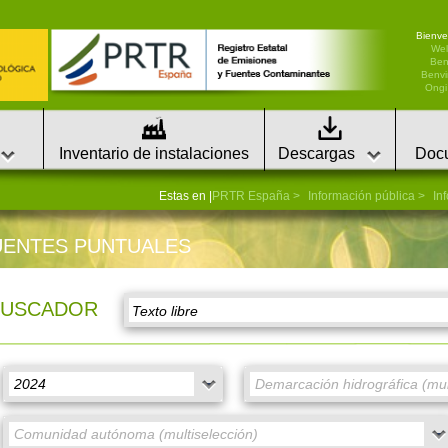
Bienve
We
Ben
Benvi
Ongi 
Inventario de instalaciones
Descargas
Doc
Estas en |
PRTR España
Información pública
In
UENTES PUNTUALES
BUSCADOR