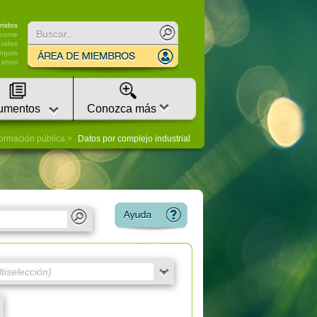
nidos
lcome
vidos
nguts
etorri
umentos
Conozca más
formación pública
Datos por complejo industrial