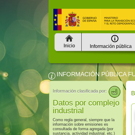
Inicio
Información pública
INFORMACIÓN PÚBLICA F
Información clasificada por:
Datos por complejo
industrial
Como regla general, siempre que la
información sobre emisiones es
consultada de forma agregada (por
sustancia, actividad industrial, etc.)