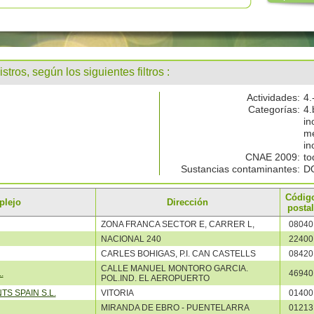
stros, según los siguientes filtros :
Actividades:
4.
Categorías:
4.
in
me
in
CNAE 2009:
to
Sustancias contaminantes:
D
Códig
plejo
Dirección
postal
ZONA FRANCA SECTOR E, CARRER L,
08040
NACIONAL 240
22400
CARLES BOHIGAS, P.I. CAN CASTELLS
08420
CALLE MANUEL MONTORO GARCIA.
.
46940
POL.IND. EL AEROPUERTO
S SPAIN S.L.
VITORIA
01400
MIRANDA DE EBRO - PUENTELARRA
01213