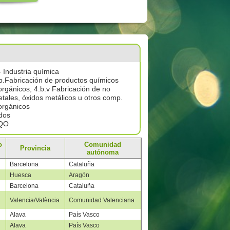
- Industria química
b.Fabricación de productos químicos
orgánicos, 4.b.v Fabricación de no
tales, óxidos metálicos u otros comp.
orgánicos
dos
QO
o
Comunidad
Provincia
autónoma
Barcelona
Cataluña
Huesca
Aragón
Barcelona
Cataluña
Valencia/València
Comunidad Valenciana
Alava
País Vasco
Alava
País Vasco