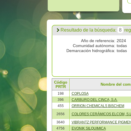
Resultado de la búsqueda:
8
regi
Año de referencia:
2024
Comunidad autónoma:
todas
Demarcación hidrográfica:
todas
Código
Nombre del com
PRTR
198
COPLOSA
396
CARBURO DEL CINCA, S.A.
455
ORRION CHEMICALS BISCHEM
2656
COLORES CERÁMICOS ELCOM, S.L
3640
VIBRANTZ PERFORMANCE PIGMENT
4756
EVONIK SILQUIMICA