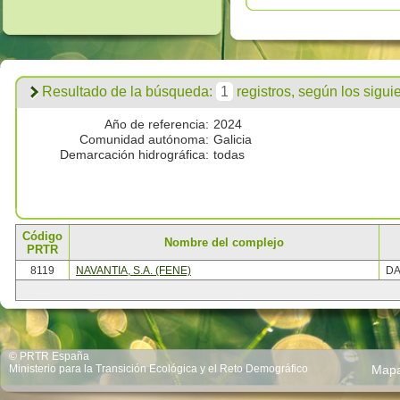
Resultado de la búsqueda:
1
registros, según los siguien
Año de referencia:
2024
Comunidad autónoma:
Galicia
Demarcación hidrográfica:
todas
Código
Nombre del complejo
PRTR
8119
NAVANTIA, S.A. (FENE)
DA
© PRTR España
Ministerio para la Transición Ecológica y el Reto Demográfico
Map