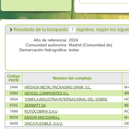
Resultado de la búsqueda:
7
registros, según los siguien
Año de referencia:
2024
Comunidad autónoma:
Madrid (Comunidad de)
Demarcación hidrográfica:
todas
Código
Nombre del complejo
PRTR
2444
ARDAGH METAL PACKAGING SPAIN, S.L.
M-
3380
HEXCEL COMPOSITES S.L.
B
3934
TOMPLA INDUSTRIA INTERNACIONAL DEL SOBRE
HO
6701
ZERMATT SA
BE
7999
ROTOCOBRHI,S.A.U
RO
8029
EMSUR MACDONELL
M-
9408
SAICA FLEXIBLE, S.A.U.
DE