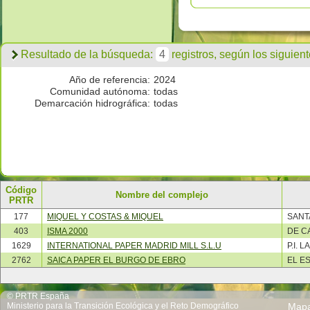
Resultado de la búsqueda:
4
registros, según los siguientes
Año de referencia:
2024
Comunidad autónoma:
todas
Demarcación hidrográfica:
todas
Código
Nombre del complejo
PRTR
177
MIQUEL Y COSTAS & MIQUEL
SANT
403
ISMA 2000
DE C
1629
INTERNATIONAL PAPER MADRID MILL S.L.U
P.I. 
2762
SAICA PAPER EL BURGO DE EBRO
EL E
© PRTR España
Ministerio para la Transición Ecológica y el Reto Demográfico
Map