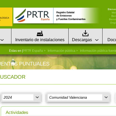
Bienve
We
Ben
Benvi
Ongi 
Inventario de instalaciones
Descargas
Doc
Estas en |
PRTR España
Información pública
Información pública fuen
UENTES PUNTUALES
BUSCADOR
Actividades