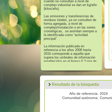
cuando se consultan a nivel de
complejo industrial se dan en kg/año
(kilos/año).
Las emisiones y transferencias de
residuos totales, ya se consulten de
forma agregada, a nivel de
complejo/instalación o en las series
cronológicas, se asimilan siempre a
la identificada como “actividad
principal”.
La información publicada en
referencia a los años 2008 hasta
2016 corresponde a aquella que
supera los umbrales de información
establecidos en el Anexo II “Lista de
Sustancias” del Real Decreto
508/2007, de 20 de abril, que regula
el suministro de información sobre
emisiones del Reglamento E - PRTR
y de las autorizaciones ambientales
integradas.
Resultado de la búsqueda:
Los datos publicados respecto al
año 2017 corresponden a
todas las
Año de referencia:
2024
emisiones por encima de cero
Comunidad autónoma:
Comuni
validadas por las autoridades
competentes.