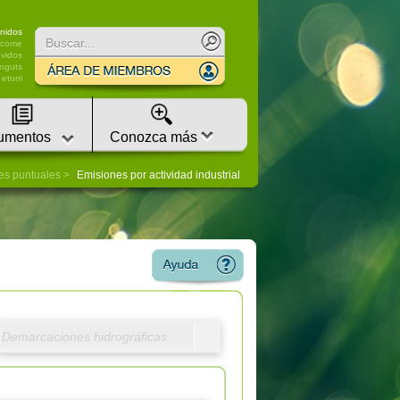
nidos
lcome
vidos
nguts
etorri
umentos
Conozca más
tes puntuales
Emisiones por actividad industrial