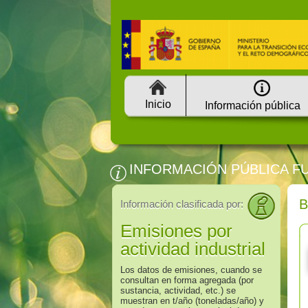
Inicio
Información pública
INFORMACIÓN PÚBLICA F
Información clasificada por:
Emisiones por
actividad industrial
Los datos de emisiones, cuando se
consultan en forma agregada (por
sustancia, actividad, etc.) se
muestran en t/año (toneladas/año) y