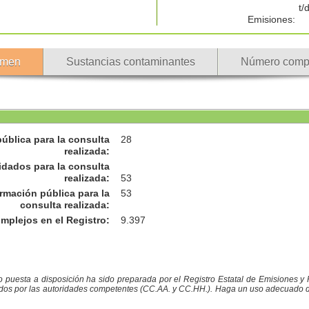
t/
Emisiones:
men
Sustancias contaminantes
Número comp
ública para la consulta
28
realizada
:
idados para la consulta
realizada
:
53
rmación pública para la
53
consulta realizada
:
omplejos en el Registro
:
9.397
co puesta a disposición ha sido preparada por el Registro Estatal de Emisiones 
ados por las autoridades competentes (CC.AA. y CC.HH.). Haga un uso adecuado de l