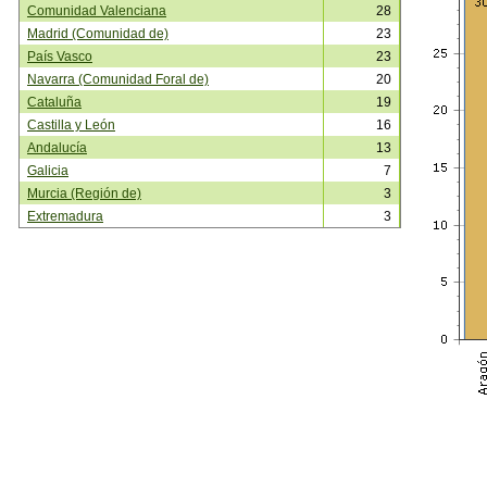
Comunidad Valenciana
28
Madrid (Comunidad de)
23
País Vasco
23
Navarra (Comunidad Foral de)
20
Cataluña
19
Castilla y León
16
Andalucía
13
Galicia
7
Murcia (Región de)
3
Extremadura
3