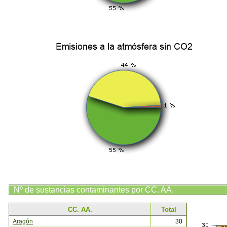
Nº de sustancias contaminantes por CC. AA.
CC. AA.
Total
Aragón
30