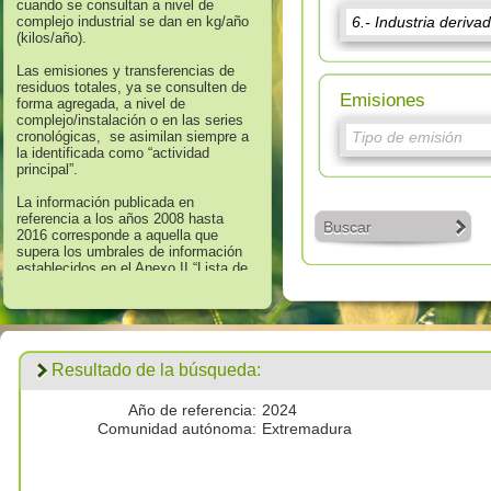
cuando se consultan a nivel de
complejo industrial se dan en kg/año
(kilos/año).
Las emisiones y transferencias de
residuos totales, ya se consulten de
Emisiones
forma agregada, a nivel de
complejo/instalación o en las series
cronológicas, se asimilan siempre a
la identificada como “actividad
principal”.
La información publicada en
referencia a los años 2008 hasta
Buscar
2016 corresponde a aquella que
supera los umbrales de información
establecidos en el Anexo II “Lista de
Sustancias” del Real Decreto
508/2007, de 20 de abril, que regula
el suministro de información sobre
emisiones del Reglamento E - PRTR
y de las autorizaciones ambientales
integradas.
Resultado de la búsqueda:
Los datos publicados respecto al
año 2017 corresponden a
todas las
Año de referencia:
2024
emisiones por encima de cero
Comunidad autónoma:
Extremadura
validadas por las autoridades
competentes.