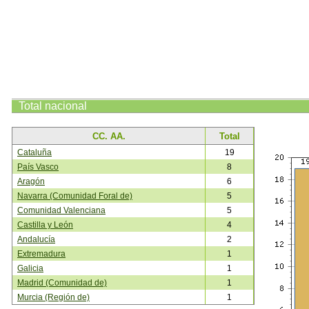
Total
nacional
CC. AA.
Total
Cataluña
19
País Vasco
8
Aragón
6
Navarra (Comunidad Foral de)
5
Comunidad Valenciana
5
Castilla y León
4
Andalucía
2
Extremadura
1
Galicia
1
Madrid (Comunidad de)
1
Murcia (Región de)
1