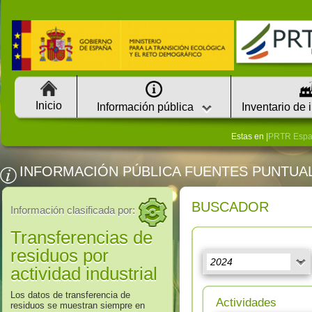
Inicio
Información pública
Inventario de 
Estas en |
PRTR Esp
INFORMACIÓN PÚBLICA FUENTES PUNTUA
BUSCADOR
Información clasificada por:
Transferencias de
residuos por
actividad industrial
Los datos de transferencia de
Actividades
residuos se muestran siempre en