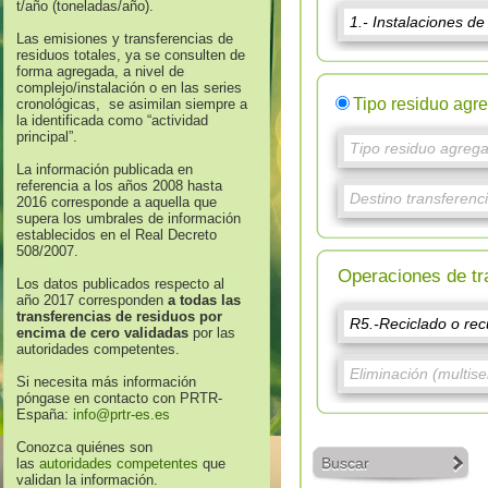
t/año (toneladas/año).
Las emisiones y transferencias de
residuos totales, ya se consulten de
forma agregada, a nivel de
complejo/instalación o en las series
Tipo residuo agr
cronológicas, se asimilan siempre a
la identificada como “actividad
principal”.
La información publicada en
referencia a los años 2008 hasta
2016 corresponde a aquella que
supera los umbrales de información
establecidos en el Real Decreto
508/2007.
Operaciones de tr
Los datos publicados respecto al
año 2017 corresponden
a todas las
transferencias de residuos por
encima de cero validadas
por las
autoridades competentes.
Si necesita más información
póngase en contacto con PRTR-
España:
info@prtr-es.es
Conozca quiénes son
Buscar
las
autoridades competentes
que
validan la información.