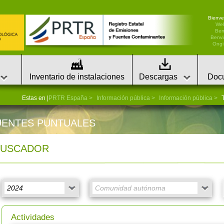
Bienve
We
Ben
Benvi
Ongi 
Inventario de instalaciones
Descargas
Doc
Estas en |
PRTR España
Información pública
Información pública
T
UENTES PUNTUALES
BUSCADOR
Actividades