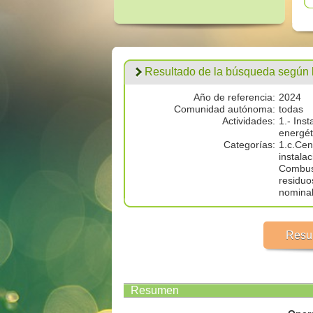
Resultado de la búsqueda según los
Año de referencia:
2024
Comunidad autónoma:
todas
Actividades:
1.- Ins
energét
Categorías:
1.c.Cen
instala
Combust
residuo
nominal
Resu
Resumen