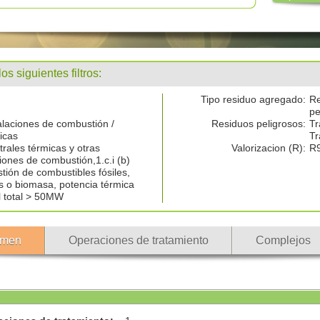
 siguientes filtros:
Tipo residuo agregado:
Re
pe
talaciones de combustión /
Residuos peligrosos:
Tr
icas
Tr
trales térmicas y otras
Valorizacion (R):
R
ciones de combustión,1.c.i (b)
ión de combustibles fósiles,
s o biomasa, potencia térmica
 total > 50MW
men
Operaciones de tratamiento
Complejos