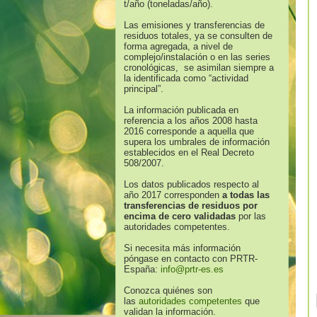
t/año (toneladas/año).
Las emisiones y transferencias de
residuos totales, ya se consulten de
forma agregada, a nivel de
complejo/instalación o en las series
cronológicas, se asimilan siempre a
la identificada como “actividad
principal”.
La información publicada en
referencia a los años 2008 hasta
2016 corresponde a aquella que
supera los umbrales de información
establecidos en el Real Decreto
508/2007.
Los datos publicados respecto al
año 2017 corresponden
a todas las
transferencias de residuos por
encima de cero validadas
por las
autoridades competentes.
Si necesita más información
póngase en contacto con PRTR-
España:
info@prtr-es.es
Conozca quiénes son
las
autoridades competentes
que
validan la información.