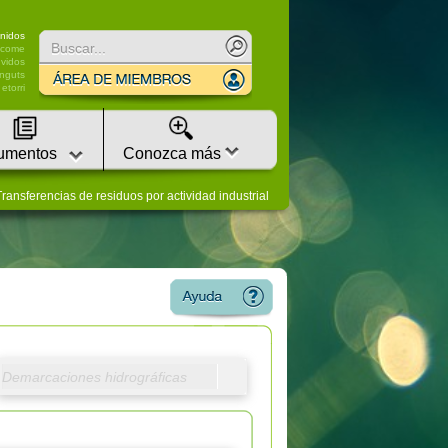
nidos
lcome
vidos
nguts
etorri
umentos
Conozca más
ransferencias de residuos por actividad industrial