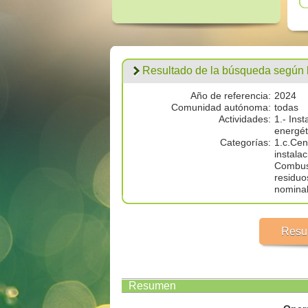
Resultado de la búsqueda según los
Año de referencia:
2024
Comunidad autónoma:
todas
Actividades:
1.- Ins
energét
Categorías:
1.c.Cen
instala
Combust
residuo
nominal
Resu
Resumen