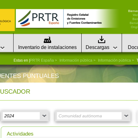
Bienve
We
Ben
Benvi
Ongi 
Inventario de instalaciones
Descargas
Doc
Estas en |
PRTR España
Información pública
Información pública
T
UENTES PUNTUALES
BUSCADOR
Actividades